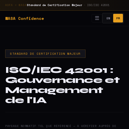
Standard de Certification Majeur
· ISO/IEC 42001
AOFA × WASA
WASA
Confidence
☰
EN
FR
STANDARD DE CERTIFICATION MAJEUR
ISO/IEC 42001 :
Gouvernance et
Management
de l'IA
PAYSAGE NORMATIF TEL QUE RÉFÉRENCÉ — À VÉRIFIER AUPRÈS DE