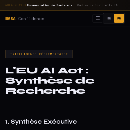
Documentation de Recherche
· Cadres de Conformité IA
AOFA × WASA
WASA
Confidence
☰
EN
FR
INTELLIGENCE RÉGLEMENTAIRE
L'EU AI Act :
Synthèse de
Recherche
1. Synthèse Exécutive