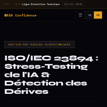
Ligne Directrice Technique
· ISO/IEC 23894
AOFA × WASA
WASA
Confidence
☰
EN
FR
GESTION DES RISQUES ALGORITHMIQUES
ISO/IEC 23894 :
Stress-Testing
de l'IA &
Détection des
Dérives